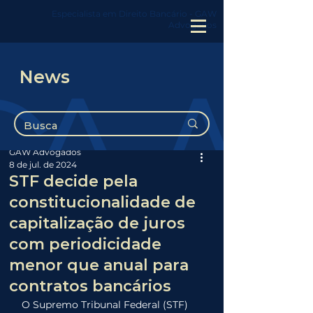
Especialista em Direito Bancário - GAW
Advogados
News
Post
GAW Advogados
8 de jul. de 2024
STF decide pela
constitucionalidade de
capitalização de juros
com periodicidade
menor que anual para
contratos bancários
O Supremo Tribunal Federal (STF) 