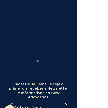
Cadastre seu email e seja o
primeiro a receber a Newsletter
e Informativos do GAW
Expertise na
Aplicação do 
Advogados.
atuação Bancária |
1198 do STJ |
Who Represents
Controle judicia