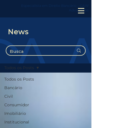
Especialista em Direito Bancário - GAW
Advogados
News
News
Todos os Posts
Todos os Posts
Bancário
Civil
Consumidor
Imobiliário
Institucional