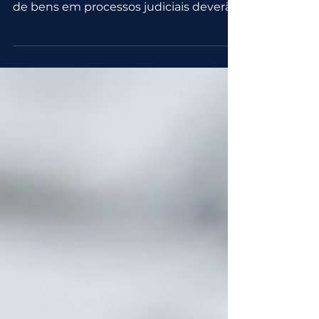
A partir de agora, todas as solicitações
de pesquisa sobre patrimônios e busca
de bens em processos judiciais deverão
ser realizadas por...