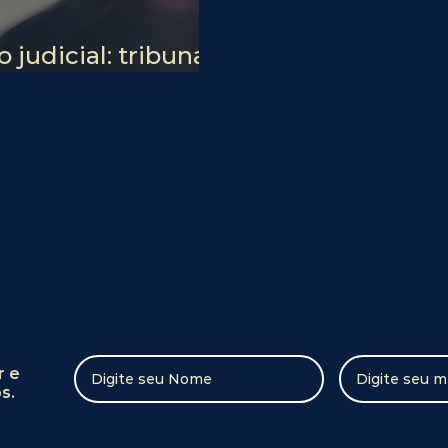
judicial: tribunais
raudes
r e
s.