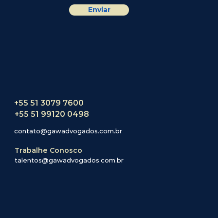
Enviar
+55 51 3079 7600
+55 51 99120 0498
contato@gawadvogados.com.br
Trabalhe Conosco
talentos@gawadvogados.com.br