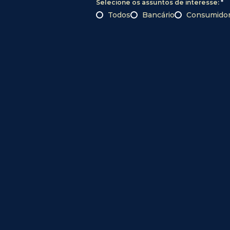
O
Selecione os assuntos de interesse:
*
b
Todos
Bancário
Consumido
r
i
g
a
t
ó
r
i
o