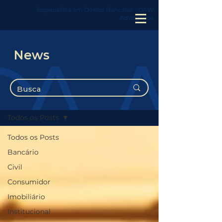
Especialista em Direito Bancário - GAW
Advogados
News
News
Todos os Posts
Todos os Posts
Bancário
Civil
Consumidor
Imobiliário
Institucional