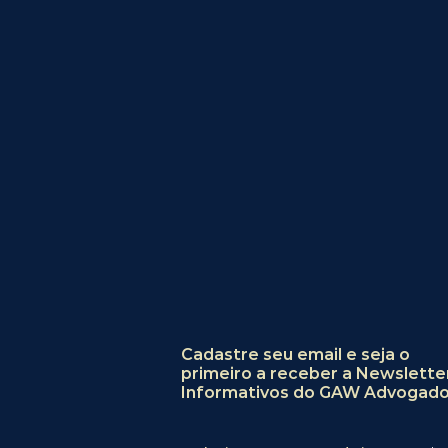
Cadastre seu email e seja o
primeiro a receber a Newslette
Informativos do GAW Advogado
CNJ avança na
Expertise 