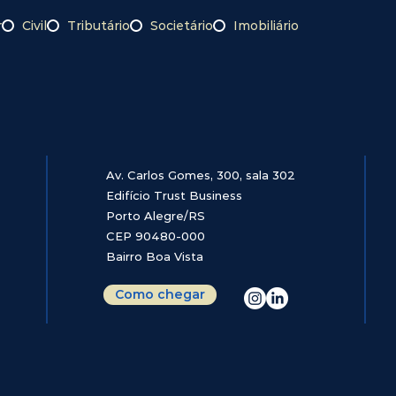
| Who
do STJ | Controle judicia
r
Civil
Tributário
Societário
Imobiliário
s Latin
sobre indícios de
 Biggest Banks
litigância abusiva
Av. Carlos Gomes, 300, sala 302
Edifício Trust Business
Porto Alegre/RS
CEP 90480-000
Bairro Boa Vista
Como chegar