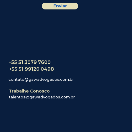
l
Enviar
+55 51 3079 7600
+55 51 99120 0498
contato@gawadvogados.com.br
Trabalhe Conosco
talentos@gawadvogados.com.br